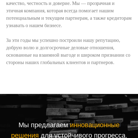
качество, честность и доверие. Мы — прозрачная и
этичная компания, которая всегда помогает нашим
потенциальным и текущим партнерам, а также кредиторам
узнавать о нашем бизнесе.
За эти годы мы успешно построили нашу репутацию,
Почему
добрую волю и долгосрочные деловые отношения,
выбирают нас?
основанные на взаимной выгоде и широком признании со
стороны наших глобальных клиентов и партнеров.
У нас есть возможность производить
передовую продукцию для различных
промышленных приложений на основе
специально разработанной технологии.
Мы также готовы развиваться
в соответствии с меняющимися
потребностями пользователей.
Новые и инновационные решения
Здоровый скот и птица
Оптимальное питание