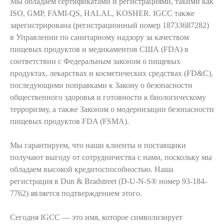
Мы обладаем сертификатами и регистрациями, такими как
ISO, GMP, FAMI-QS, HALAL, KOSHER. IGCC также
зарегистрирована (регистрационный номер 18733687282)
в Управлении по санитарному надзору за качеством
Мы предлагаем
инновационные
пищевых продуктов и медикаментов США (FDA) в
решения
для устойчивого прогресса.
соответствии с Федеральным законом о пищевых
Наша профессиональная команда
продуктах, лекарствах и косметических средствах (FD&C),
работает над повышением
последующими поправками к Закону о безопасности
производительности и рентабельности
общественного здоровья и готовности к биологическому
терроризму, а также Законом о модернизации безопасности
на рынке.
пищевых продуктов FDA (FSMA).
Мы гарантируем, что наши клиенты и поставщики
получают выгоду от сотрудничества с нами, поскольку мы
обладаем высокой кредитоспособностью. Наша
регистрация в Dun & Bradstreet (D‑U‑N‑S® номер 93-184-
7762) является подтверждением этого.
Сегодня IGCC — это имя, которое символизирует